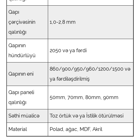
Qapı
çərçivəsinin
1,0-2,8 mm
qalınlığı
Qapının
2050 və ya fərdi
hündürlüyü
860/900/950/960/1200/1500 və
Qapının eni
ya fərdiləşdirilmiş
Qapı paneli
50mm, 70mm, 80mm, 90mm
qalınlığı
Səthi müalicə
Toz örtük və ya İstilik ötürülməsi
Material
Polad, ağac, MDF, Akril