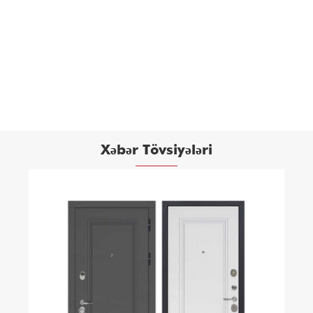
Türk Polad və Taxta Villa Qapısı
Ətraflı Baxın >>
Xəbər Tövsiyələri