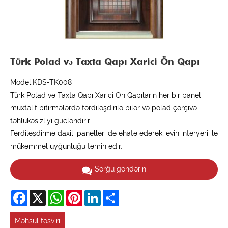
Türk Polad və Taxta Qapı Xarici Ön Qapı
Model:KDS-TK008
Türk Polad və Taxta Qapı Xarici Ön Qapıların hər bir paneli
müxtəlif bitirmələrdə fərdiləşdirilə bilər və polad çərçivə
təhlükəsizliyi gücləndirir.
Fərdiləşdirmə daxili panelləri də əhatə edərək, evin interyeri ilə
mükəmməl uyğunluğu təmin edir.
Sorğu göndərin
Facebook
X
WhatsApp
Pinterest
LinkedIn
Share
Məhsul təsviri