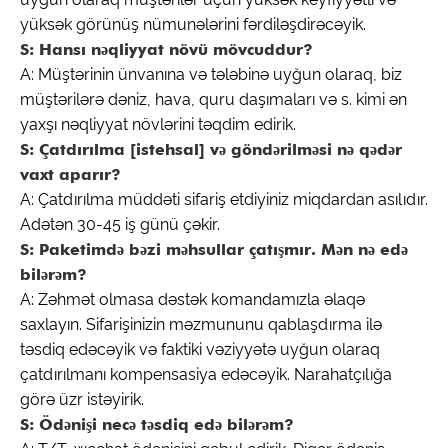
yüksək görünüş nümunələrini fərdiləşdirəcəyik.
S: Hansı nəqliyyat növü mövcuddur?
A: Müştərinin ünvanına və tələbinə uyğun olaraq, biz
müştərilərə dəniz, hava, quru daşımaları və s. kimi ən
yaxşı nəqliyyat növlərini təqdim edirik.
S: Çatdırılma [istehsal] və göndərilməsi nə qədər
vaxt aparır?
A: Çatdırılma müddəti sifariş etdiyiniz miqdardan asılıdır.
Adətən 30-45 iş günü çəkir.
S: Paketimdə bəzi məhsullar çatışmır. Mən nə edə
bilərəm?
A: Zəhmət olmasa dəstək komandamızla əlaqə
saxlayın. Sifarişinizin məzmununu qablaşdırma ilə
təsdiq edəcəyik və faktiki vəziyyətə uyğun olaraq
çatdırılmanı kompensasiya edəcəyik. Narahatçılığa
görə üzr istəyirik.
S: Ödənişi necə təsdiq edə bilərəm?