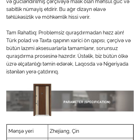
və gücləndirilmiş çərçivəyə malik olan məhsul güc və
sabitlik nümayiş etdirir. Bu ağır dizayn əlavə
təhlükəsizlik və möhkəmlik hissi verir.
Tam Rahatlıq: Problemsiz quraşdırmadan həzz alın!
Türk polad və Taxta qapının xarici ön qapısı, çərçivə və
bütün lazımi aksesuarlarla tamamlanır, sorunsuz
quraşdırma prosesinə hazırdır. Üstəlik, biz bütün ölkə
üzrə əlçatanlığı təmin edərək, Laqosda və Nigeriyada
istənilən yerə çatdırırıq.
Mənşə yeri
Zhejiang, Çin