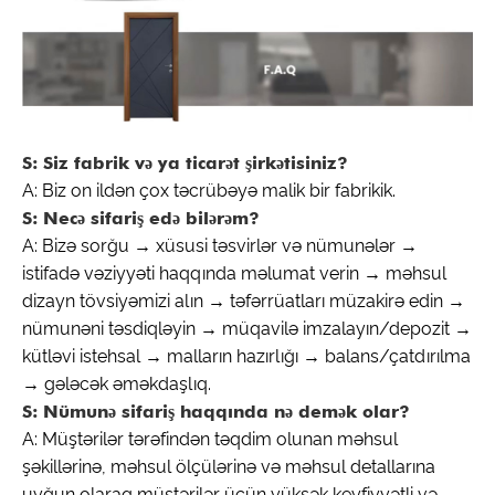
S: Siz fabrik və ya ticarət şirkətisiniz?
A: Biz on ildən çox təcrübəyə malik bir fabrikik.
S: Necə sifariş edə bilərəm?
A: Bizə sorğu → xüsusi təsvirlər və nümunələr →
istifadə vəziyyəti haqqında məlumat verin → məhsul
dizayn tövsiyəmizi alın → təfərrüatları müzakirə edin →
nümunəni təsdiqləyin → müqavilə imzalayın/depozit →
kütləvi istehsal → malların hazırlığı → balans/çatdırılma
→ gələcək əməkdaşlıq.
S: Nümunə sifariş haqqında nə demək olar?
A: Müştərilər tərəfindən təqdim olunan məhsul
şəkillərinə, məhsul ölçülərinə və məhsul detallarına
uyğun olaraq müştərilər üçün yüksək keyfiyyətli və