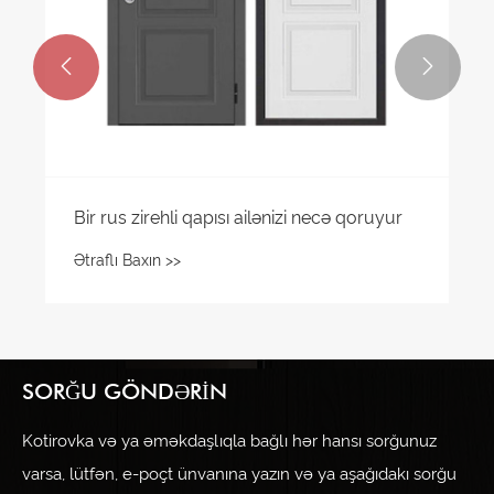


Bir rus zirehli qapısı ailənizi necə qoruyur
Ətraflı Baxın >>
SORĞU GÖNDƏRIN
Kotirovka və ya əməkdaşlıqla bağlı hər hansı sorğunuz
varsa, lütfən, e-poçt ünvanına yazın və ya aşağıdakı sorğu