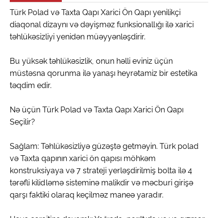
Türk Polad və Taxta Qapı Xarici Ön Qapı yenilikçi
diaqonal dizaynı və dəyişməz funksionallığı ilə xarici
təhlükəsizliyi yenidən müəyyənləşdirir.
Bu yüksək təhlükəsizlik, onun həlli eviniz üçün
müstəsna qorunma ilə yanaşı heyrətamiz bir estetika
təqdim edir.
Nə üçün Türk Polad və Taxta Qapı Xarici Ön Qapı
Seçilir?
Sağlam: Təhlükəsizliyə güzəştə getməyin. Türk polad
və Taxta qapının xarici ön qapısı möhkəm
konstruksiyaya və 7 strateji yerləşdirilmiş bolta ilə 4
tərəfli kilidləmə sisteminə malikdir və məcburi girişə
qarşı faktiki olaraq keçilməz maneə yaradır.