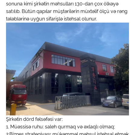
sonuna kimi şirkətin məhsulları 130-dan çox ölkəyə
satılıb. Bütün qapılar müştərilərin müxtəlif ölçü və rəng
tələblərinə uyğun sifarişlə istehsal olunur.
Şirkətin dörd fəlsəfəsi var:
1. Müəssisə ruhu: saleh qurmaq və əxlaqlı olmaq;
2.Biznes strategiyası: mükəmməl məhsul istehsal etmək