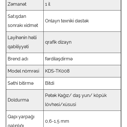
Zəmanət
1 il
Satışdan
Onlayn texniki dəstək
sonrakı xidmət
Layihənin həlli
qrafik dizayn
qabiliyyəti
Brend adı
fərdiləşdirmə
Model nömrəsi
KDS-TK008
Səthi bitirmə
Bitdi
Pətək Kağız/ daş yun/ köpük
Doldurma
lövhəsi/xüsusi
Qapı yarpağı
0,6-1,5 mm
qalınlığı