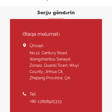
Sorğu göndərin
Əlaqə məlumatı
Ünvan

No.12, Century Road,
Wangshantou Sənaye
Zonası, Quanxi Town, Wuyi
County, Jinhua Cit,
Zhejiang Province, Çin
Tel

+86-13858925333