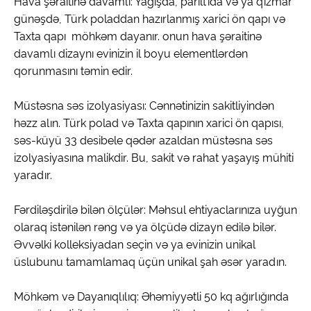
Hava şəraitinə davamlı: Yağışda, parıltıda və ya qızmar
günəşdə, Türk poladdan hazırlanmış xarici ön qapı və
Taxta qapı möhkəm dayanır. onun hava şəraitinə
davamlı dizaynı evinizin il boyu elementlərdən
qorunmasını təmin edir.
Müstəsna səs izolyasiyası: Cənnətinizin sakitliyindən
həzz alın. Türk polad və Taxta qapının xarici ön qapısı,
səs-küyü 33 desibele qədər azaldan müstəsna səs
izolyasiyasına malikdir. Bu, sakit və rahat yaşayış mühiti
yaradır.
Fərdiləşdirilə bilən ölçülər: Məhsul ehtiyaclarınıza uyğun
olaraq istənilən rəng və ya ölçüdə dizayn edilə bilər.
Əvvəlki kolleksiyadan seçin və ya evinizin unikal
üslubunu tamamlamaq üçün unikal şah əsər yaradın.
Möhkəm və Dayanıqlılıq: Əhəmiyyətli 50 kq ağırlığında