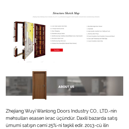
Zhejiang Wuyi Wanlong Doors Industry CO., LTD.-nin
məhsulları əsasən ixrac üçündür. Daxili bazarda satış
ümumi satışın cəmi 25%-ni təşkil edir. 2013-cü ilin