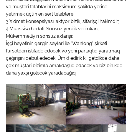
və müştəri tələblərini maksimum şəkildə yerinə
yetirmək üçün ən sərt tələblərə;
3.Xidmət konsepsiyası: aktyor bizik, sifarişçi hakimdir;
4.Müəssisə hədəfi: Sonsuz yenilik və imkan;
Mükəmməlliyin sonsuz axtarışı;
İşçi heyətinin gərgin səyləri ilə "Wanlong" şirkəti
fürsətdən istifadə edəcək və yeni parlaqlıq yaratmaq
çağırışını qəbul edəcək. Ümid edirik ki, getdikcə daha
çox müştəri bizimlə əməkdaşlıq edəcək və biz birlikdə
daha yaxşı gələcək yaradacağıq.