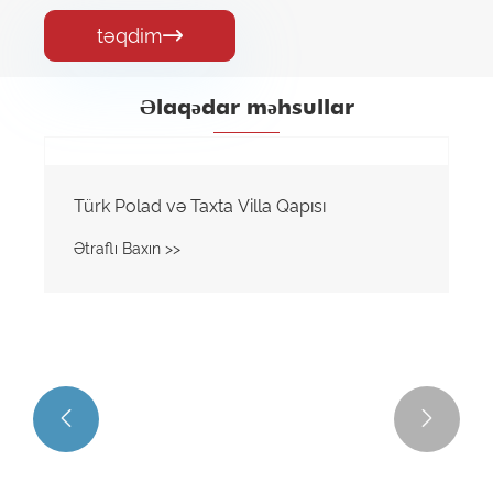
təqdim

Əlaqədar məhsullar

