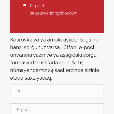
E-poçt

sales@wanlongdoor.com
Kotirovka və ya əməkdaşlıqla bağlı hər
hansı sorğunuz varsa, lütfən, e-poçt
ünvanına yazın və ya aşağıdakı sorğu
formasından istifadə edin. Satış
nümayəndəmiz 24 saat ərzində sizinlə
əlaqə saxlayacaq.