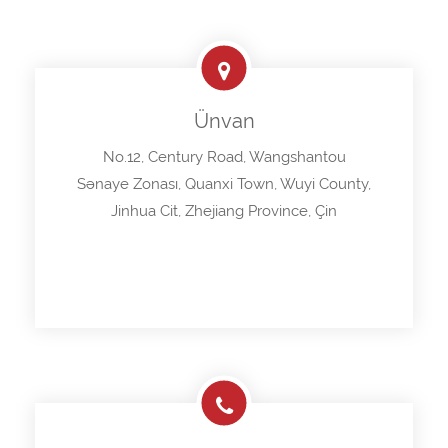
Ünvan
No.12, Century Road, Wangshantou
Sənaye Zonası, Quanxi Town, Wuyi County,
Jinhua Cit, Zhejiang Province, Çin