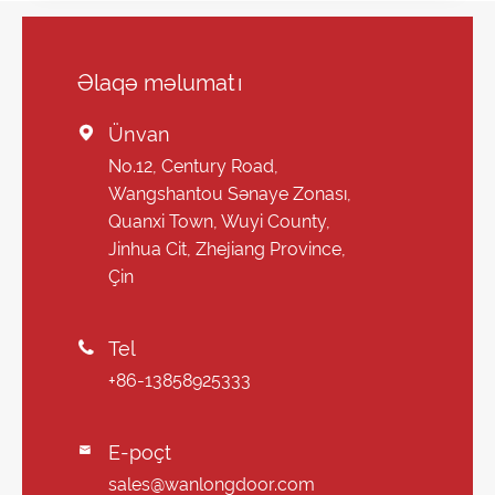
Əlaqə məlumatı
Ünvan

No.12, Century Road,
Wangshantou Sənaye Zonası,
Quanxi Town, Wuyi County,
Jinhua Cit, Zhejiang Province,
Çin
Tel

+86-13858925333
E-poçt

sales@wanlongdoor.com