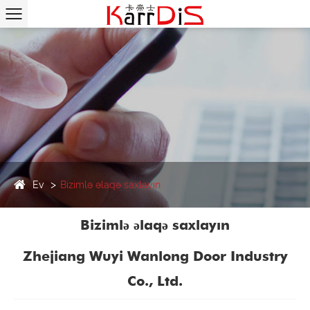
Ev
Bizimlə əlaqə saxlayın
Bizimlə əlaqə saxlayın
Zhejiang Wuyi Wanlong Door Industry
Co., Ltd.