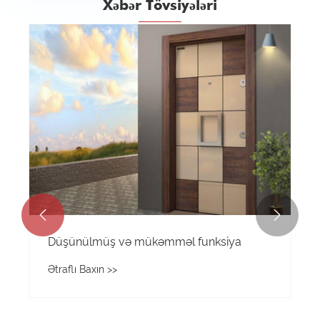
Xəbər Tövsiyələri


Düşünülmüş və mükəmməl funksiya
Ətraflı Baxın >>