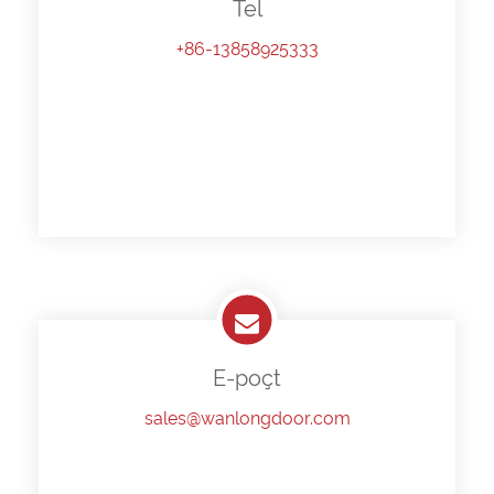
Tel
+86-13858925333
E-poçt
sales@wanlongdoor.com