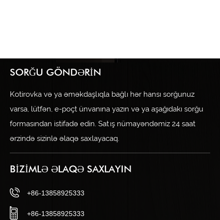
SORĞU GÖNDƏRIN
Kotirovka və ya əməkdaşlıqla bağlı hər hansı sorğunuz
varsa, lütfən, e-poçt ünvanına yazın və ya aşağıdakı sorğu
formasından istifadə edin. Satış nümayəndəmiz 24 saat
ərzində sizinlə əlaqə saxlayacaq.
BIZIMLƏ ƏLAQƏ SAXLAYIN
+86-13858925333
+86-13858925333