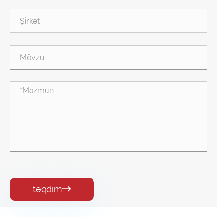
təqdim
