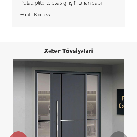
Polad plitə ilə əsas giriş fırlanan qapı
Ətraflı Baxın >>
Xəbər Tövsiyələri