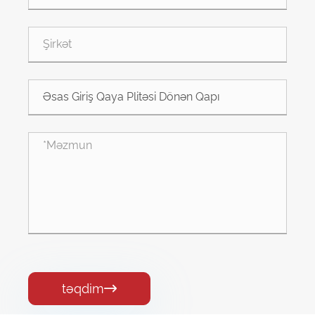
təqdim
