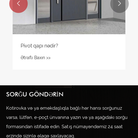


Pivot qapı nədir?
Ətraflı Baxın >>
SORĞU GÖNDƏRIN
Kotirovka və ya əməkdaşlıqla bağlı hər hansı sorğunuz
varsa, lütfən, e-poçt ünvanına yazın və ya aşağıdakı sorğu
formasından istifadə edin. Satış nümayəndəmiz 24 saat
ərzində sizinlə əlaqə saxlayacaq.