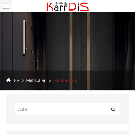
Ev
Məhsullar
Dönmə Qapı