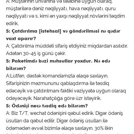
A: Müştərinin ünvanına və tələbinə uyğun olaraq,
müştərilərə dəniz nəqliyyatı, hava nəqliyyatı, quru
nəqliyyatı və s. kimi ən yaxşı nəqliyyat növlərini təqdim
edirik.
S: Çatdırılma [istehsal] və göndərilməsi nə qədər
vaxt aparır?
A: Çatdırılma müddəti sifariş etdiyiniz miqdardan asılıdır.
Adətən 30-45 iş günü çəkir.
S: Paketimdə bəzi məhsullar yoxdur. Nə edə
bilərəm?
A:Lütfən, dəstək komandamızla əlaqə saxlayın.
Sifarişinizin məzmununu qablaşdırma ilə təsdiq
edəcəyik və çatdırılmanı faktiki vəziyyətə uyğun olaraq
ödəyəcəyik. Narahatçılığa görə üzr istəyirik.
S: Ödənişi necə təsdiq edə bilərəm?
A: Biz T/T, wechat ödənişini qəbul edirik. Digər ödəniş
üsulları da qəbul edilir. Digər ödəniş üsulları ilə
ödəmədən əvvəl bizimlə əlaqə saxlayın. 30% ilkin