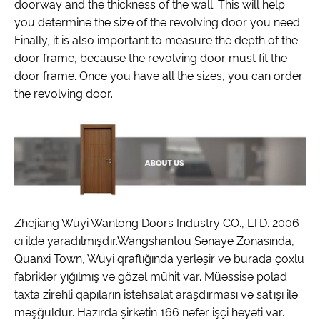
doorway and the thickness of the wall. This will help
you determine the size of the revolving door you need.
Finally, it is also important to measure the depth of the
door frame, because the revolving door must fit the
door frame. Once you have all the sizes, you can order
the revolving door.
Zhejiang Wuyi Wanlong Doors Industry CO., LTD. 2006-
cı ildə yaradılmışdır.Wangshantou Sənaye Zonasında,
Quanxi Town, Wuyi qraflığında yerləşir və burada çoxlu
fabriklər yığılmış və gözəl mühit var. Müəssisə polad
taxta zirehli qapıların istehsalat araşdırması və satışı ilə
məşğuldur. Hazırda şirkətin 166 nəfər işçi heyəti var.