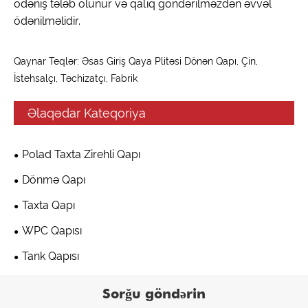
ödəniş tələb olunur və qalıq göndərilməzdən əvvəl
ödənilməlidir.
Qaynar Teqlər: Əsas Giriş Qaya Plitəsi Dönən Qapı, Çin,
İstehsalçı, Təchizatçı, Fabrik
Əlaqədar Kateqoriya
Polad Taxta Zirehli Qapı
Dönmə Qapı
Taxta Qapı
WPC Qapısı
Tank Qapısı
Sorğu göndərin