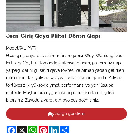
Əsas Giriş Qaya Plitəsi Dönən Qapı
Model:WL-PVT5
Əsas giriş qaya plitəsinin fırlanan qapısı, Wuyi Wanlong Door
Industry Co., Ltd. tərəfindən istehsal olunan, 90 mm-lik qapı
yarpağı qalınlığı, səthi qaya lövhəsi və Almaniyadan gətirilən
rulmanlar olan yüksək səviyyəli villa fırlanan qapıdır. Yüksək
təhlükəsizlik, yüksək qiymət performansı və yeni üsluba
malikdir. Müştərilərə uyğun olaraq ölçüsünü fərdiləşdirə
bilərsiniz. Zavodu ziyarət etməyə xoş gəlmisiniz.
Sorğu göndərin
Facebook
X
WhatsApp
Pinterest
LinkedIn
Share