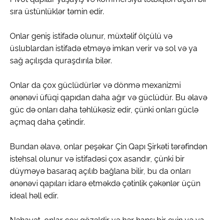
sıra üstünlüklər təmin edir.
Onlar geniş istifadə olunur, müxtəlif ölçülü və
üslublardan istifadə etməyə imkan verir və sol və ya
sağ açılışda quraşdırıla bilər.
Onlar da çox güclüdürlər və dönmə mexanizmi
ənənəvi üfüqi qapıdan daha ağır və güclüdür. Bu əlavə
güc də onları daha təhlükəsiz edir, çünki onları güclə
açmaq daha çətindir.
Bundan əlavə, onlar peşəkar Çin Qapı Şirkəti tərəfindən
istehsal olunur və istifadəsi çox asandır, çünki bir
düyməyə basaraq açılıb bağlana bilir, bu da onları
ənənəvi qapıları idarə etməkdə çətinlik çəkənlər üçün
ideal həll edir.