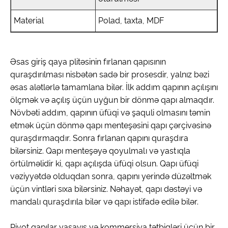
Material
Polad, taxta, MDF
Əsas giriş qaya plitəsinin fırlanan qapısının
quraşdırılması nisbətən sadə bir prosesdir, yalnız bəzi
əsas alətlərlə tamamlana bilər. İlk addım qapının açılışını
ölçmək və açılış üçün uyğun bir dönmə qapı almaqdır.
Növbəti addım, qapının üfüqi və şaquli olmasını təmin
etmək üçün dönmə qapı menteşəsini qapı çərçivəsinə
quraşdırmaqdır. Sonra fırlanan qapını quraşdıra
bilərsiniz. Qapı menteşəyə qoyulmalı və yastıqla
örtülməlidir ki, qapı açılışda üfüqi olsun. Qapı üfüqi
vəziyyətdə olduqdan sonra, qapını yerində düzəltmək
üçün vintləri sıxa bilərsiniz. Nəhayət, qapı dəstəyi və
mandalı quraşdırıla bilər və qapı istifadə edilə bilər.
Pivot qapılar yaşayış və kommersiya tətbiqləri üçün bir