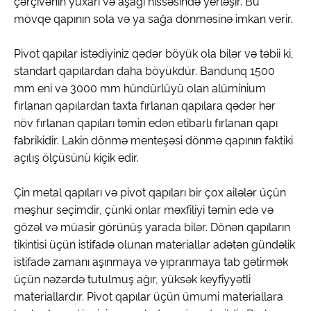
çərçivənin yuxarı və aşağı hissəsində yerləşir. Bu
mövqe qapının sola və ya sağa dönməsinə imkan verir.
Pivot qapılar istədiyiniz qədər böyük ola bilər və təbii ki,
standart qapılardan daha böyükdür. Bandunq 1500
mm eni və 3000 mm hündürlüyü olan alüminium
fırlanan qapılardan taxta fırlanan qapılara qədər hər
növ fırlanan qapıları təmin edən etibarlı fırlanan qapı
fabrikidir. Lakin dönmə menteşəsi dönmə qapının faktiki
açılış ölçüsünü kiçik edir.
Çin metal qapıları və pivot qapıları bir çox ailələr üçün
məşhur seçimdir, çünki onlar məxfiliyi təmin edə və
gözəl və müasir görünüş yarada bilər. Dönən qapıların
tikintisi üçün istifadə olunan materiallar adətən gündəlik
istifadə zamanı aşınmaya və yıpranmaya tab gətirmək
üçün nəzərdə tutulmuş ağır, yüksək keyfiyyətli
materiallardır. Pivot qapılar üçün ümumi materiallara