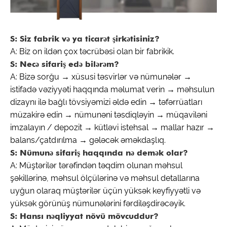
S: Siz fabrik və ya ticarət şirkətisiniz?
A: Biz on ildən çox təcrübəsi olan bir fabrikik.
S: Necə sifariş edə bilərəm?
A: Bizə sorğu → xüsusi təsvirlər və nümunələr →
istifadə vəziyyəti haqqında məlumat verin → məhsulun
dizaynı ilə bağlı tövsiyəmizi əldə edin → təfərrüatları
müzakirə edin → nümunəni təsdiqləyin → müqaviləni
imzalayın / depozit → kütləvi istehsal → mallar hazır →
balans/çatdırılma → gələcək əməkdaşlıq.
S: Nümunə sifariş haqqında nə demək olar?
A: Müştərilər tərəfindən təqdim olunan məhsul
şəkillərinə, məhsul ölçülərinə və məhsul detallarına
uyğun olaraq müştərilər üçün yüksək keyfiyyətli və
yüksək görünüş nümunələrini fərdiləşdirəcəyik.
S: Hansı nəqliyyat növü mövcuddur?