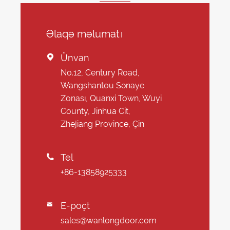
Əlaqə məlumatı
Ünvan

No.12, Century Road,
Wangshantou Sənaye
Zonası, Quanxi Town, Wuyi
County, Jinhua Cit,
Zhejiang Province, Çin
Tel

+86-13858925333
E-poçt

sales@wanlongdoor.com