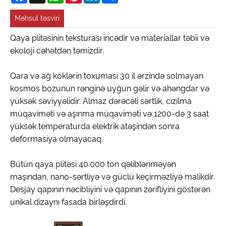
Məhsul təsviri
Qaya plitəsinin teksturası incədir və materiallar təbii və
ekoloji cəhətdən təmizdir.
Qara və ağ köklərin toxuması 30 il ərzində solmayan
kosmos bozunun rənginə uyğun gəlir və ahəngdar və
yüksək səviyyəlidir. Almaz dərəcəli sərtlik, cızılma
müqaviməti və aşınma müqaviməti və 1200-də 3 saat
yüksək temperaturda elektrik atəşindən sonra
deformasiya olmayacaq.
Bütün qaya plitəsi 40.000 ton qəliblənməyən
maşından, nano-sərtliyə və güclü keçirməzliyə malikdir.
Desjay qapının nəcibliyini və qapının zərifliyini göstərən
unikal dizaynı fasada birləşdirdi.