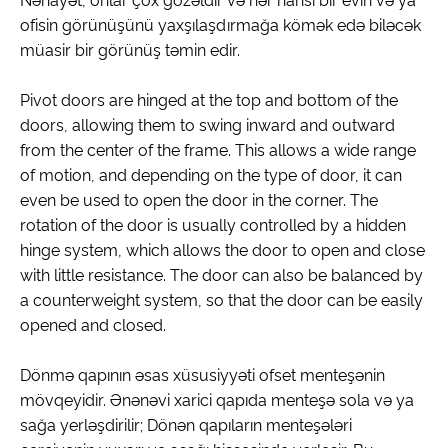
Nəhayət, onlar çox gözəldir və hər hansı bir evin və ya
ofisin görünüşünü yaxşılaşdırmağa kömək edə biləcək
müasir bir görünüş təmin edir.
Pivot doors are hinged at the top and bottom of the
doors, allowing them to swing inward and outward
from the center of the frame. This allows a wide range
of motion, and depending on the type of door, it can
even be used to open the door in the corner. The
rotation of the door is usually controlled by a hidden
hinge system, which allows the door to open and close
with little resistance. The door can also be balanced by
a counterweight system, so that the door can be easily
opened and closed.
Dönmə qapının əsas xüsusiyyəti ofset menteşənin
mövqeyidir. Ənənəvi xarici qapıda menteşə sola və ya
sağa yerləşdirilir; Dönən qapıların menteşələri