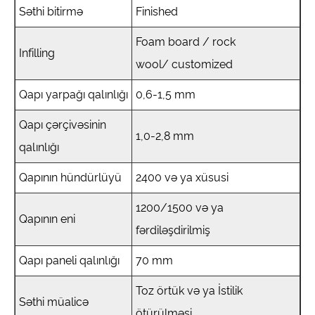
Səthi bitirmə
Finished
Foam board / rock
Infilling
wool/ customized
Qapı yarpağı qalınlığı
0,6-1,5 mm
Qapı çərçivəsinin
1,0-2,8 mm
qalınlığı
Qapının hündürlüyü
2400 və ya xüsusi
1200/1500 və ya
Qapının eni
fərdiləşdirilmiş
Qapı paneli qalınlığı
70 mm
Toz örtük və ya İstilik
Səthi müalicə
ötürülməsi