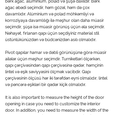
bərk ağac, alüminium, polad və şüşə daxildir. Bərk
ağac əbədi seçimdir, həm gözəl, həm də çox
davamlıdır. Alüminium və polad möhkəmliyi və
korroziyaya davamlılığı ilə məşhur olan daha müasir
seçimdir, şüşə isə müasir görünüş üçün əla seçimdir.
Nəhayət, fırlanan qapı üçün seçdiyiniz material stil
üstünlükünüzdən və büdcənizdən asılı olmalıdır.
Pivot qapılar hamar və dəbli görünüşünə görə müasir
ailələr üçün məşhur seçimdir. Turniketləri ölçərkən,
qapı çərçivəsindən qapı çərçivəsinə qədər, həmçinin
lintel və eşik səviyyəsini ölçmək vacibdir. Qapı
çərçivəsinin ölçüsü hər iki tərəfdən eyni olmalıdır, lintel
və pəncərə eşikləri bir qədər kiçik olmalıdır.
It is also important to measure the height of the door
opening in case you need to customize the interior
door. In addition, you need to measure the width of the