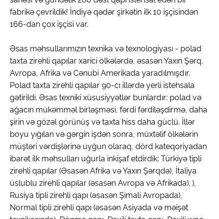
fabrikə çevrildik! İndiyə qədər şirkətin ilk 10 işçisindən
166-dan çox işçisi var.
Əsas məhsullarımızın texnika və texnologiyası - polad
taxta zirehli qapılar xarici ölkələrdə, əsasən Yaxın Şərq,
Avropa, Afrika və Cənubi Amerikada yaradılmışdır.
Polad taxta zirehli qapılar 90-cı illərdə yerli istehsala
gətirildi. Əsas texniki xüsusiyyətlər bunlardır: polad və
ağacın mükəmməl birləşməsi, fərdi fərdiləşdirmə, daha
şirin və gözəl görünüş və taxta hiss daha güclü. İllər
boyu yığılan və gərgin işdən sonra, müxtəlif ölkələrin
müştəri vərdişlərinə uyğun olaraq, dörd kateqoriyadan
ibarət ilk məhsulları uğurla inkişaf etdirdik: Türkiyə tipli
zirehli qapılar (Əsasən Afrika və Yaxın Şərqdə), İtaliya
üslublu zirehli qapılar (əsasən Avropa və Afrikada). ),
Rusiya tipli zirehli qapı (əsasən Şimali Avropada),
Normal tipli zirehli qapı (əsasən Asiyada və məişət