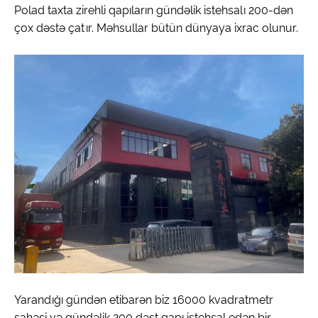
Polad taxta zirehli qapıların gündəlik istehsalı 200-dən
çox dəstə çatır. Məhsullar bütün dünyaya ixrac olunur.
Yarandığı gündən etibarən biz 16000 kvadratmetr
sahəsi və gündəlik 200 dəst qapı istehsal edən bir