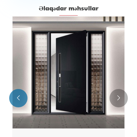
Əlaqədar məhsullar

