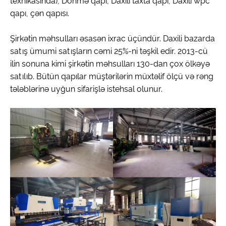
texnikasında), Dönmə qapı, Daxili taxta qapı, Daxili wpc
qapı, çən qapısı.
Şirkətin məhsulları əsasən ixrac üçündür. Daxili bazarda
satış ümumi satışların cəmi 25%-ni təşkil edir. 2013-cü
ilin sonuna kimi şirkətin məhsulları 130-dan çox ölkəyə
satılıb. Bütün qapılar müştərilərin müxtəlif ölçü və rəng
tələblərinə uyğun sifarişlə istehsal olunur.