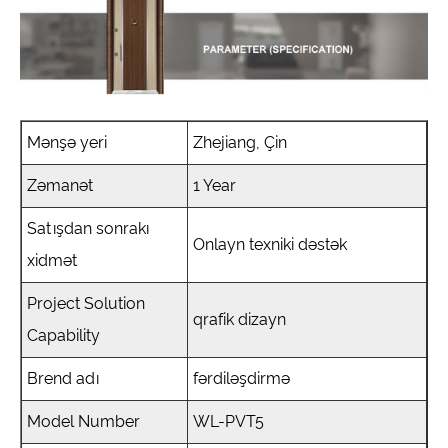
Mənşə yeri
Zhejiang, Çin
Zəmanət
1 Year
Satışdan sonrakı
Onlayn texniki dəstək
xidmət
Project Solution
qrafik dizayn
Capability
Brend adı
fərdiləşdirmə
Model Number
WL-PVT5