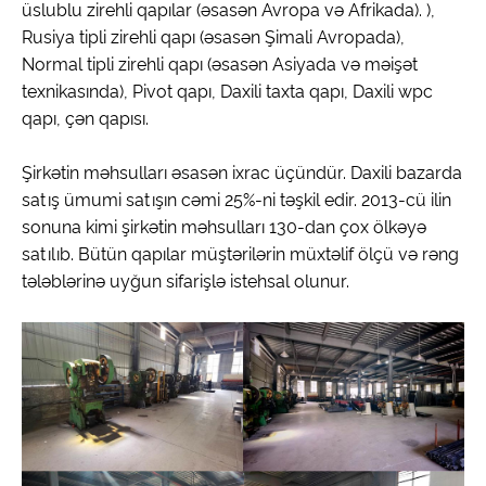
üslublu zirehli qapılar (əsasən Avropa və Afrikada). ),
Rusiya tipli zirehli qapı (əsasən Şimali Avropada),
Normal tipli zirehli qapı (əsasən Asiyada və məişət
texnikasında), Pivot qapı, Daxili taxta qapı, Daxili wpc
qapı, çən qapısı.
Şirkətin məhsulları əsasən ixrac üçündür. Daxili bazarda
satış ümumi satışın cəmi 25%-ni təşkil edir. 2013-cü ilin
sonuna kimi şirkətin məhsulları 130-dan çox ölkəyə
satılıb. Bütün qapılar müştərilərin müxtəlif ölçü və rəng
tələblərinə uyğun sifarişlə istehsal olunur.