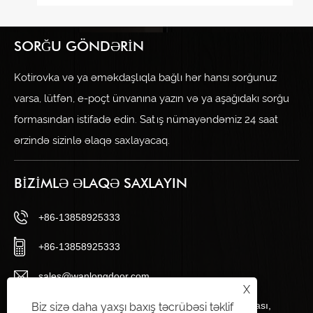
SORĞU GÖNDƏRIN
Kotirovka və ya əməkdaşlıqla bağlı hər hansı sorğunuz
varsa, lütfən, e-poçt ünvanına yazın və ya aşağıdakı sorğu
formasından istifadə edin. Satış nümayəndəmiz 24 saat
ərzində sizinlə əlaqə saxlayacaq.
BIZIMLƏ ƏLAQƏ SAXLAYIN
+86-13858925333
+86-13858925333
sales@wanlongdoor.com
X
No.12, Century Road, Wangshantou Sənaye Zonası,
Biz sizə daha yaxşı baxış təcrübəsi təklif