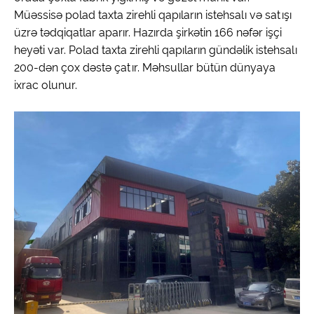
Müəssisə polad taxta zirehli qapıların istehsalı və satışı
üzrə tədqiqatlar aparır. Hazırda şirkətin 166 nəfər işçi
heyəti var. Polad taxta zirehli qapıların gündəlik istehsalı
200-dən çox dəstə çatır. Məhsullar bütün dünyaya
ixrac olunur.