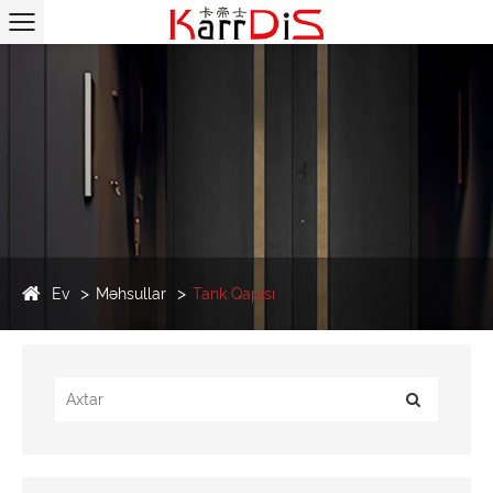
Ev
Məhsullar
Tank Qapısı