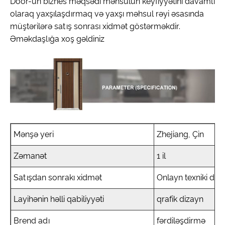
Door-un biznes məqsədi məhsulun keyfiyyətini davamlı
olaraq yaxşılaşdırmaq və yaxşı məhsul rəyi əsasında
müştərilərə satış sonrası xidmət göstərməkdir.
Əməkdaşlığa xoş gəldiniz
Mənşə yeri
Zhejiang, Çin
Zəmanət
1 il
Satışdan sonrakı xidmət
Onlayn texniki dəs
Layihənin həlli qabiliyyəti
qrafik dizayn
Brend adı
fərdiləşdirmə