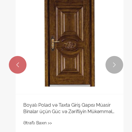


Boyalı Polad və Taxta Giriş Qapısı Müasir
Binalar üçün Güc və Zərifliyin Mükəmməl
Balansıdır
Ətraflı Baxın >>