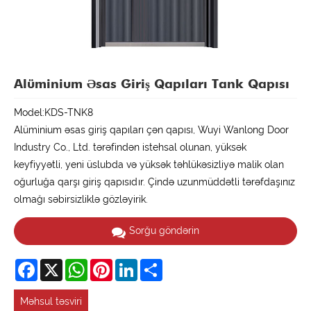
Alüminium Əsas Giriş Qapıları Tank Qapısı
Model:KDS-TNK8
Alüminium əsas giriş qapıları çən qapısı, Wuyi Wanlong Door
Industry Co., Ltd. tərəfindən istehsal olunan, yüksək
keyfiyyətli, yeni üslubda və yüksək təhlükəsizliyə malik olan
oğurluğa qarşı giriş qapısıdır. Çində uzunmüddətli tərəfdaşınız
olmağı səbirsizliklə gözləyirik.
Sorğu göndərin
Facebook
X
WhatsApp
Pinterest
LinkedIn
Share
Məhsul təsviri