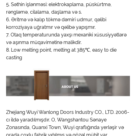
5. Səthin işlənməsi: elektrokaplama, püskürtmə,
rəngləmə, cilalama, daşlama və s.
6. Əritmə və kalıp tökmə dəmiri udmur, qəlibi
korroziyaya uğratmır və qəlibə yapışmır.
7. Otaq temperaturunda yaxşı mexaniki xüsusiyyətlərə
və aşınma müqavimətinə malikdir.
8. Low melting point, melting at 385℃, easy to die
casting
Zhejiang Wuyi Wanlong Doors Industry CO., LTD. 2006-
cı ildə yaradılmışdır. O, Wangshantou Sənaye
Zonasında, Quanxi Town, Wuyi qraflığında yerləşir və
orada çoxlu fabrik yığılmış və gözəl mühit var.