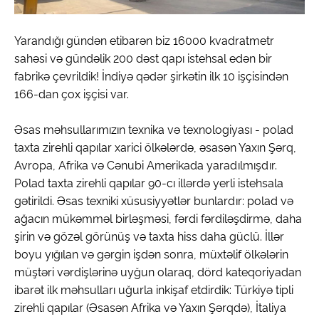
Yarandığı gündən etibarən biz 16000 kvadratmetr
sahəsi və gündəlik 200 dəst qapı istehsal edən bir
fabrikə çevrildik! İndiyə qədər şirkətin ilk 10 işçisindən
166-dan çox işçisi var.
Əsas məhsullarımızın texnika və texnologiyası - polad
taxta zirehli qapılar xarici ölkələrdə, əsasən Yaxın Şərq,
Avropa, Afrika və Cənubi Amerikada yaradılmışdır.
Polad taxta zirehli qapılar 90-cı illərdə yerli istehsala
gətirildi. Əsas texniki xüsusiyyətlər bunlardır: polad və
ağacın mükəmməl birləşməsi, fərdi fərdiləşdirmə, daha
şirin və gözəl görünüş və taxta hiss daha güclü. İllər
boyu yığılan və gərgin işdən sonra, müxtəlif ölkələrin
müştəri vərdişlərinə uyğun olaraq, dörd kateqoriyadan
ibarət ilk məhsulları uğurla inkişaf etdirdik: Türkiyə tipli
zirehli qapılar (Əsasən Afrika və Yaxın Şərqdə), İtaliya