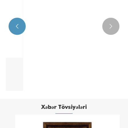


Alüminium Təhlükəsizlik Tank Qapısı
Ətraflı Baxın >>
Xəbər Tövsiyələri