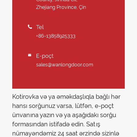
Zhejiang Province, Çin
Tel

+86-13858925333
E-poçt

sales@wanlongdoor.com
Kotirovka və ya əməkdaşlıqla bağlı hər
hansı sorğunuz varsa, lütfən, e-poçt
ünvanına yazın və ya aşağıdakı sorğu
formasından istifadə edin. Satış
nümayəndəmiz 24 saat ərzində sizinlə