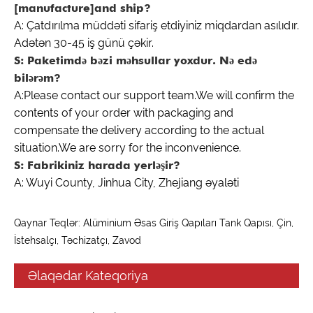
[manufacture]and ship?
A: Çatdırılma müddəti sifariş etdiyiniz miqdardan asılıdır.
Adətən 30-45 iş günü çəkir.
S: Paketimdə bəzi məhsullar yoxdur. Nə edə
bilərəm?
A:Please contact our support team.We will confirm the
contents of your order with packaging and
compensate the delivery according to the actual
situation.We are sorry for the inconvenience.
S: Fabrikiniz harada yerləşir?
A: Wuyi County, Jinhua City, Zhejiang əyaləti
Qaynar Teqlər: Alüminium Əsas Giriş Qapıları Tank Qapısı, Çin,
İstehsalçı, Təchizatçı, Zavod
Əlaqədar Kateqoriya