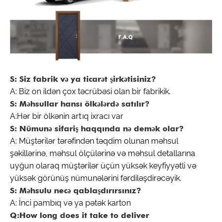
S: Siz fabrik və ya ticarət şirkətisiniz?
A: Biz on ildən çox təcrübəsi olan bir fabrikik.
S: Məhsullar hansı ölkələrdə satılır?
A:Hər bir ölkənin artıq ixracı var
S: Nümunə sifariş haqqında nə demək olar?
A: Müştərilər tərəfindən təqdim olunan məhsul
şəkillərinə, məhsul ölçülərinə və məhsul detallarına
uyğun olaraq müştərilər üçün yüksək keyfiyyətli və
yüksək görünüş nümunələrini fərdiləşdirəcəyik.
S: Məhsulu necə qablaşdırırsınız?
A: İnci pambıq və ya pətək karton
Q:How long does it take to deliver