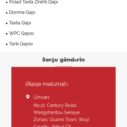
Polad Taxta Zirehli Qapı
Dönmə Qapı
Taxta Qapı
WPC Qapısı
Tank Qapısı
Sorğu göndərin
Əlaqə məlumatı
Ünvan

No.12, Century Road,
Wangshantou Sənaye
Zonası, Quanxi Town, Wuyi
County, Jinhua Cit,