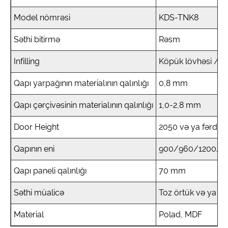
Model nömrəsi
KDS-TNK8
Səthi bitirmə
Rəsm
Infilling
Köpük lövhəsi / Pət
Qapı yarpağının materialının qalınlığı
0,8 mm
Qapı çərçivəsinin materialının qalınlığı
1,0-2,8 mm
Door Height
2050 və ya fərdi
Qapının eni
900/960/1200/1500
Qapı paneli qalınlığı
70 mm
Səthi müalicə
Toz örtük və ya İst
Material
Polad, MDF