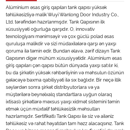
Alüminium əsas giriş qapıları tank qapısı yüksək
təhlükəsizliyə malik Wuyi Wanlong Door Industry Co.,
Ltd. tərəfindən hazırlanmışdır. Tank Qapısının ilk
xüsusiyyəti oğurluğa qarşıdır. O, innovativ
texnologiyanı mənimsəyir və çox güclü polad əsas
quruluşa malikdir və sizi müdaxilələrə qarşı ən yaxşı
qoruma ilə təmin edir. Bundan əlavə, zərif dizayn Tank
Qapısının digər mühüm xüsusiyyətidir. Alüminium əsas
giriş qapıları çən qapısı bütün dünyada yaxşı satılır ki,
bu da şirkətin yüksək rəhbərliyinin və məhsulun özünün
gələcəyə baxma qabiliyyəti ilə sıx bağlıdır. Bir neçə illik
səylərdən sonra şirkət distribyutorlara və ya
müştərilərə beynəlxalq standartlara uyğun olaraq
ixtisaslı şirkətlərə məxsus yaxşı xidmət sistemini təmin
etmək üçün müxtəlif təhlükəsizlik məhsulları
hazırlamışdır. Sertifikatlı Tank Qapısı ilə siz və ailəniz
təhlükəsiz və rahat həyatdan tam həzz alacaqsınız. Tank