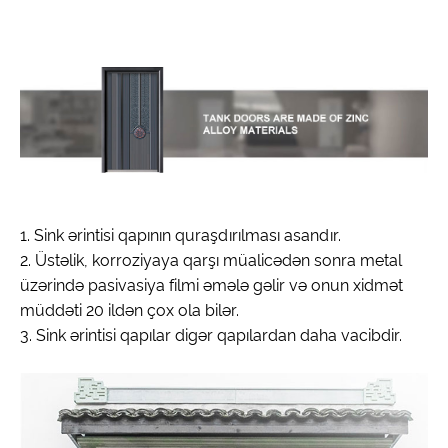
1. Sink ərintisi qapının quraşdırılması asandır.
2. Üstəlik, korroziyaya qarşı müalicədən sonra metal
üzərində pasivasiya filmi əmələ gəlir və onun xidmət
müddəti 20 ildən çox ola bilər.
3. Sink ərintisi qapılar digər qapılardan daha vacibdir.