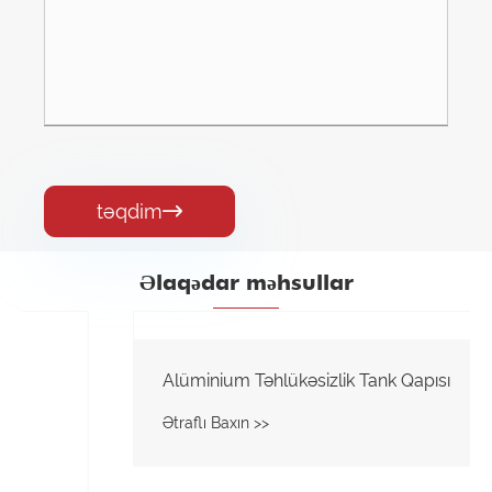
təqdim

Əlaqədar məhsullar